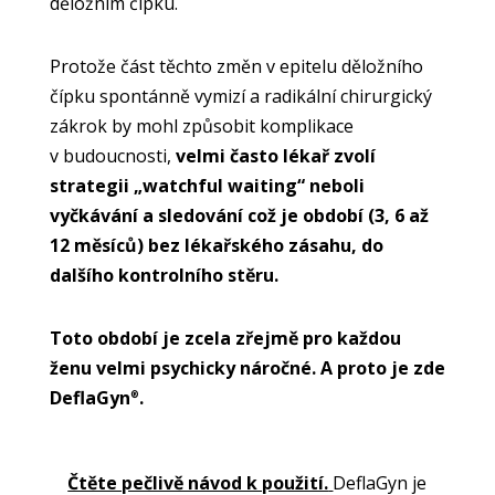
děložním čípku.
Protože část těchto změn v epitelu děložního
čípku spontánně vymizí a radikální chirurgický
zákrok by mohl způsobit komplikace
v budoucnosti,
velmi často lékař zvolí
strategii „watchful waiting“ neboli
vyčkávání a sledování což je období (3, 6 až
12 měsíců) bez lékařského zásahu, do
dalšího kontrolního stěru.
Toto období je zcela zřejmě pro každou
ženu velmi psychicky náročné. A proto je zde
DeflaGyn
.
®
Čtěte pečlivě návod k použití.
DeflaGyn je