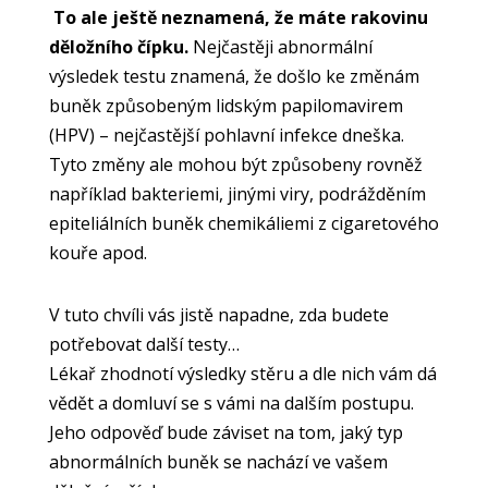
To ale ještě neznamená, že máte rakovinu
děložního čípku.
Nejčastěji abnormální
výsledek testu znamená, že došlo ke změnám
buněk způsobeným lidským papilomavirem
(HPV) – nejčastější pohlavní infekce dneška.
Tyto změny ale mohou být způsobeny rovněž
například bakteriemi, jinými viry, podrážděním
epiteliálních buněk chemikáliemi z cigaretového
kouře apod.
V tuto chvíli vás jistě napadne, zda budete
potřebovat další testy…
Lékař zhodnotí výsledky stěru a dle nich vám dá
vědět a domluví se s vámi na dalším postupu.
Jeho odpověď bude záviset na tom, jaký typ
abnormálních buněk se nachází ve vašem